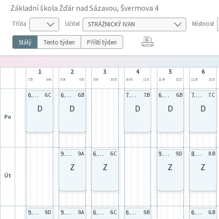
Základní škola Žďár nad Sázavou, Švermova 4
Třída
Učitel
Místnost
Stálý
Tento týden
Příští týden
1
2
3
4
5
6
7:55
8:40
8:50
9:35
9:50
10:35
10:45
11:30
11:40
12:25
12:35
13:20
6.C celá
6.B celá
7.B celá
6.A celá
7.C celá
6.C
6.B
7.B
6.B
7.C
D
D
D
D
D
po
9.A celá
6.C celá
9.D celá
8.B celá
9.A
6.C
9.D
8.B
Z
Z
Z
Z
út
9.D celá
9.A celá
6.C celá
6.A celá
6.B celá
9.D
9.A
6.C
9.B
6.B