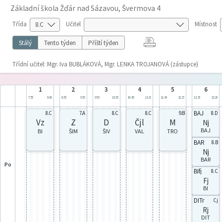
Základní škola Žďár nad Sázavou, Švermova 4
Třída
Učitel
Místnost
Stálý
Tento týden
Příští týden
Třídní učitel: Mgr. Iva BUBLÁKOVÁ, Mgr. LENKA TROJANOVÁ (zástupce)
1
2
3
4
5
6
7:55
8:40
8:50
9:35
9:50
10:35
10:45
11:30
11:40
12:25
12:35
13:20
BAJ
8.C
7.A
8.C
8.C
9.B
8.D
Vz
Z
D
Čjl
M
Nj
BAJ
BI
ŠIM
ŠIV
VAL
TRO
BAR
8.B
Nj
BAR
po
BIfj
8.C
Fj
BI
DITr
Cj
Rj
DIT