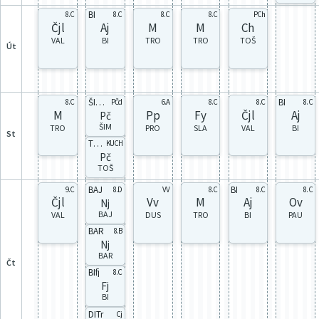
BI
8.C
8.C
8.C
8.C
PCh
Čjl
Aj
M
M
Ch
VAL
BI
TRO
TRO
TOŠ
út
ŠIMp
BI
8.C
PČd
6.A
8.C
8.C
8.C
M
Pp
Fy
Čjl
Aj
Pč
ŠIM
TRO
PRO
SLA
VAL
BI
st
TOŠp
KUCH
Pč
TOŠ
BAJ
BI
9.C
8.D
VV
8.C
8.C
8.C
Čjl
Vv
M
Aj
Ov
Nj
BAJ
VAL
DUS
TRO
BI
PAU
BAR
8.B
Nj
BAR
čt
BIfj
8.C
Fj
BI
DITr
Cj