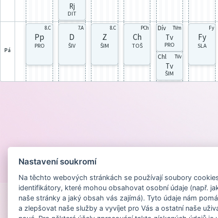
Rj
DIT
Dív
8.C
7.A
8.C
PCh
TVm
Fy
Pp
D
Z
Ch
Fy
Tv
PRO
PRO
ŠIV
ŠIM
TOŠ
SLA
pá
Chl
TVv
Tv
ŠIM
Nastavení soukromí
Provozováno na
Na těchto webových stránkách se používají soubory cookies 
identifikátory, které mohou obsahovat osobní údaje (např. ja
naše stránky a jaký obsah vás zajímá). Tyto údaje nám pomá
a zlepšovat naše služby a vyvíjet pro Vás a ostatní naše uživ