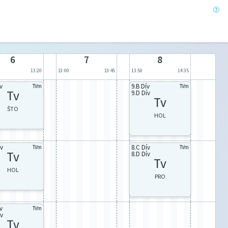
6
7
8
13:20
13:00
13:45
13:50
14:35
v
9.B Dív
TVm
TVm
Tv
9.D Dív
Tv
ŠTO
HOL
ív
8.C Dív
TVm
TVm
Tv
8.D Dív
Tv
HOL
PRO
v
TVm
ív
Tv