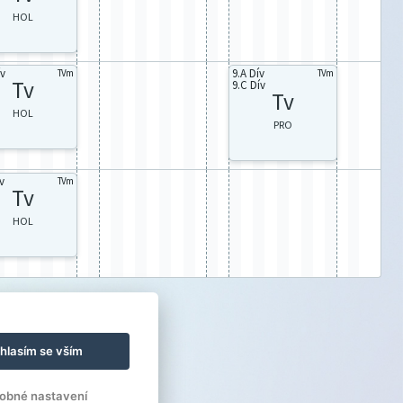
HOL
ív
9.A Dív
TVm
TVm
Tv
9.C Dív
Tv
HOL
PRO
v
TVm
Tv
HOL
hlasím se vším
obné nastavení