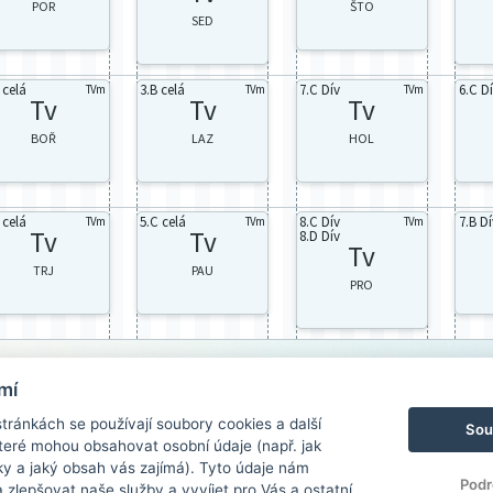
POR
ŠTO
SED
 celá
3.B celá
7.C Dív
6.C D
TVm
TVm
TVm
Tv
Tv
Tv
BOŘ
LAZ
HOL
 celá
5.C celá
8.C Dív
7.B Dí
TVm
TVm
TVm
Tv
Tv
8.D Dív
Tv
TRJ
PAU
PRO
mí
ránkách se používají soubory cookies a další
Sou
 které mohou obsahovat osobní údaje (např. jak
ky a jaký obsah vás zajímá). Tyto údaje nám
Podr
zlepšovat naše služby a vyvíjet pro Vás a ostatní