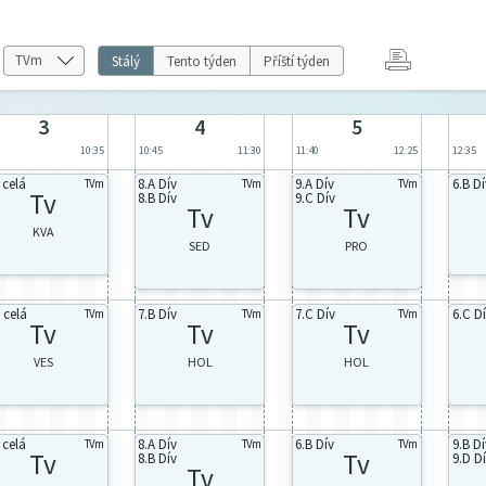
Stálý
Tento týden
Příští týden
3
4
5
0
10:35
10:45
11:30
11:40
12:25
12:35
 celá
8.A Dív
9.A Dív
6.B Dí
TVm
TVm
TVm
Tv
8.B Dív
9.C Dív
Tv
Tv
KVA
SED
PRO
 celá
7.B Dív
7.C Dív
6.C D
TVm
TVm
TVm
Tv
Tv
Tv
VES
HOL
HOL
 celá
8.A Dív
6.B Dív
9.B Dí
TVm
TVm
TVm
Tv
Tv
8.B Dív
9.D D
Tv