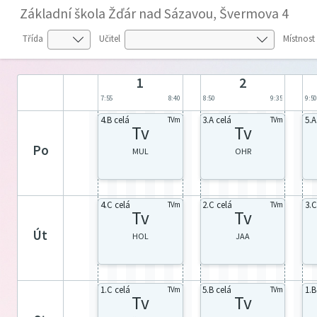
Základní škola Žďár nad Sázavou, Švermova 4
Třída
Učitel
Místnost
1
2
7:55
8:40
8:50
9:35
9:5
4.B celá
3.A celá
5.A
TVm
TVm
Tv
Tv
po
MUL
OHR
4.C celá
2.C celá
3.C
TVm
TVm
Tv
Tv
út
HOL
JAA
1.C celá
5.B celá
1.B
TVm
TVm
Tv
Tv