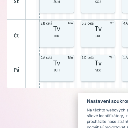
st
ŠUM
KOS
2.B celá
5.Z celá
4.A
TVm
TVm
Tv
Tv
čt
KIR
SKL
2.A celá
1.D celá
1.A
TVm
TVm
Tv
Tv
pá
JUH
VEK
Nastavení soukro
Na těchto webových st
síťové identifikátory,
procházíte naše strán
pomáhají provozovat a 